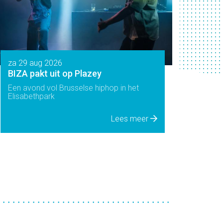
za 29 aug 2026
BIZA pakt uit op Plazey
Een avond vol Brusselse hiphop in het
Elisabethpark
Lees meer