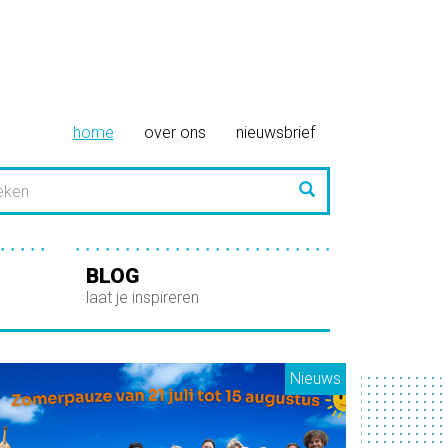
home
over ons
nieuwsbrief
Zoeken
BLOG
laat je inspireren
Nieuws