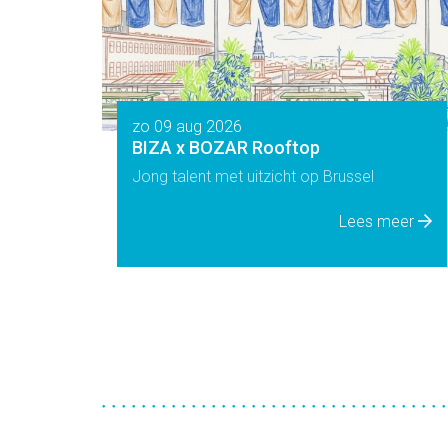
zo 09 aug 2026
BIZA x BOZAR Rooftop
Jong talent met uitzicht op Brussel
Lees meer