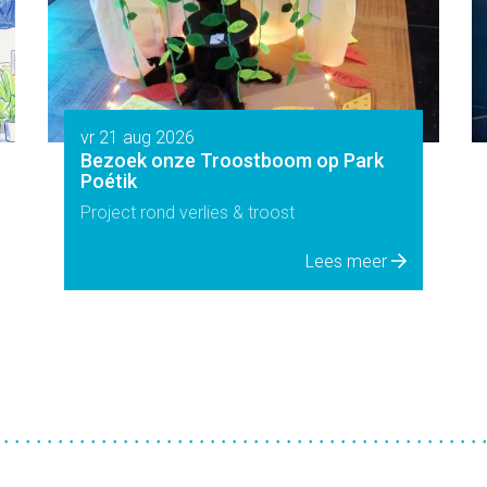
vr 21 aug 2026
Bezoek onze Troostboom op Park
Poétik
Project rond verlies & troost
Lees meer