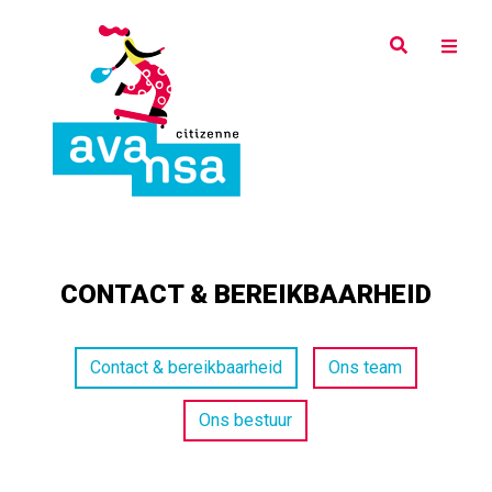
Overslaan
en
naar
de
inhoud
gaan
CONTACT & BEREIKBAARHEID
Top
Contact & bereikbaarheid
Ons team
menu
Ons bestuur