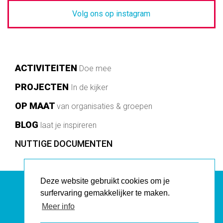
Volg ons op instagram
Main
ACTIVITEITEN
Doe mee
navigation
PROJECTEN
In de kijker
OP MAAT
van organisaties & groepen
BLOG
laat je inspireren
Footer
NUTTIGE DOCUMENTEN
Deze website gebruikt cookies om je
surfervaring gemakkelijker te maken.
AVANSA CITIZENNE vzw
Meer info
Vlaamsesteenweg 198, 1000 Brussel E:
info
avansa-citizenne.be