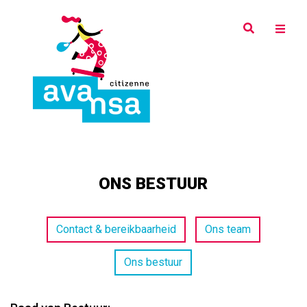
Overslaan
en
naar
de
inhoud
gaan
ONS BESTUUR
Top
Contact & bereikbaarheid
Ons team
menu
Ons bestuur