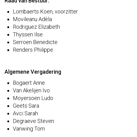
Raad van Bestuur:
Lombaerts Koen, voorzitter
Movileanu Adèla
Rodriguez Elizabeth
Thyssen Ilse
Serroen Benedicte
Renders Philippe
Algemene Vergadering
Bogaert Anne
Van Akelijen Ivo
Moyersoen Ludo
Geets Sara
Avci Sarah
Degraeve Steven
Vanwing Tom