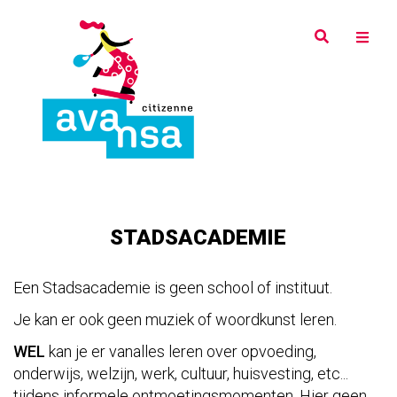
Overslaan
en
naar
de
inhoud
gaan
STADSACADEMIE
Een Stadsacademie is geen school of instituut.
Je kan er ook geen muziek of woordkunst leren.
WEL
kan je er vanalles leren over
opvoeding,
onderwijs, welzijn, werk, cultuur, huisvesting, etc...
tijdens informele ontmoetingsmomenten. Hier geen