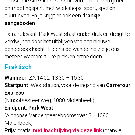
industriële site sinds 2022 omvormen tot een groen
ontmoetingspunt met workshops, sport, spel en
buurtleven. En je krijgt er ook
een drankje
aangeboden
.
Extra relevant: Park West staat onder druk en dreigt te
verdwijnen door het uitblijven van een nieuwe
beheersopdracht. Tijdens de wandeling zie je dus
meteen waarom zulke plekken ertoe doen.
Praktisch
Wanneer:
ZA 14.02, 13:30 – 16:30
Startpunt:
Weststation, voor de ingang van
Carrefour
Express
(Ninoofsesteenweg, 1080 Molenbeek)
Eindpunt:
Park West
(Alphonse Vandenpeereboomstraat 31, 1080
Molenbeek)
Prijs:
gratis,
met inschrijving via deze link
(drankje