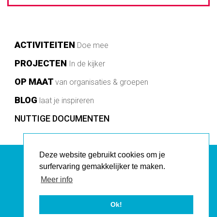
Main
ACTIVITEITEN
Doe mee
navigation
PROJECTEN
In de kijker
OP MAAT
van organisaties & groepen
BLOG
laat je inspireren
Footer
NUTTIGE DOCUMENTEN
Deze website gebruikt cookies om je
surfervaring gemakkelijker te maken.
AVANSA CITIZENNE vzw
Meer info
Vlaamsesteenweg 198, 1000 Brussel E:
info@avansa-citizenne.be
Ok!