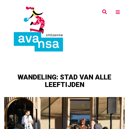
Overslaan
en
naar
de
inhoud
gaan
WANDELING: STAD VAN ALLE
LEEFTIJDEN