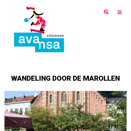
Overslaan
en
naar
de
inhoud
gaan
WANDELING DOOR DE MAROLLEN