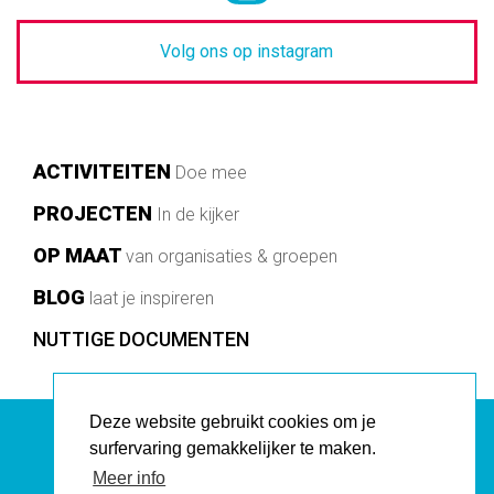
Volg ons op instagram
Main
ACTIVITEITEN
Doe mee
navigation
PROJECTEN
In de kijker
OP MAAT
van organisaties & groepen
BLOG
laat je inspireren
Footer
NUTTIGE DOCUMENTEN
Deze website gebruikt cookies om je
surfervaring gemakkelijker te maken.
AVANSA CITIZENNE vzw
Meer info
Vlaamsesteenweg 198, 1000 Brussel E: