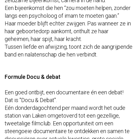
zeldzame bijeenkomst, camera in de hand.
Een bijeenkomst die hen “zou moeten helpen, zonder
langs een psycholoog of imam te moeten gaan.”
Haar moeder blijft echter zwijgen. Pas wanneer ze in
haar geboortedorp aankomt, onthult ze haar
geheimen, haar spijt, haar kracht.
Tussen liefde en afwijzing, toont zich de aangrijpende
band en nalatenschap die hen verbindt.
Formule Docu & debat
Een goed ontbijt, een documentaire én een debat!
Dat is "Docu & Debat".
Eén donderdagochtend per maand wordt het oude
station van Laken omgetoverd tot een gezellige,
tweetalige filmclub. Een opportuniteit om een
steengoeie documentaire te ontdekken en samen te
discussiëren over actuele kwesties, grote sociale