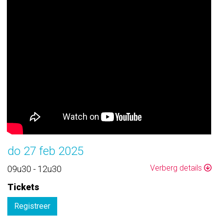
do 27 feb 2025
Verberg details
09u30 - 12u30
Tickets
Registreer